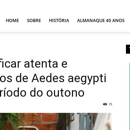
strar
Sobre
Fale conosco
Quem faz
HOME
SOBRE
HISTÓRIA
ALMANAQUE 40 ANOS
icar atenta e
ros de Aedes aegypti
ríodo do outono
15