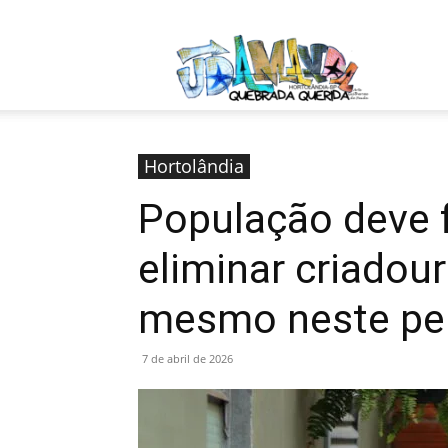
sexta-feira, agosto 7, 2026
Entrar / Cada
Jardim
Amanda
Hortolândia
População deve f
eliminar criadou
mesmo neste pe
7 de abril de 2026