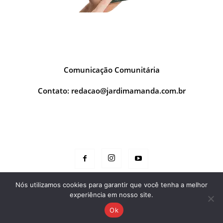
SOBRE NÓS
Comunicação Comunitária
Contato:
redacao@jardimamanda.com.br
Nas Redes
Nós utilizamos cookies para garantir que você tenha a melhor
experiência em nosso site.
Home
Fale conosco
Sobre
Quem faz
Ok
© Todos os direitos reservados Jardim Amanda Hortolândia - SP 2026