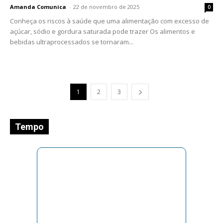
Amanda Comunica
-
22 de novembro de 2025
0
Conheça os riscos à saúde que uma alimentação com excesso de
açúcar, sódio e gordura saturada pode trazer Os alimentos e
bebidas ultraprocessados se tornaram...
1
2
3
Tempo