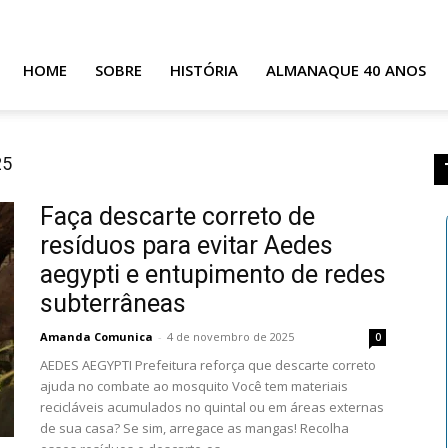
dastrar
Sobre
Fale conosco
Quem faz
HOME
SOBRE
HISTÓRIA
ALMANAQUE 40 ANOS
25
Faça descarte correto de
resíduos para evitar Aedes
aegypti e entupimento de redes
subterrâneas
Amanda Comunica
-
4 de novembro de 2025
0
AEDES AEGYPTI Prefeitura reforça que descarte correto
ajuda no combate ao mosquito Você tem materiais
recicláveis acumulados no quintal ou em áreas externas
de sua casa? Se sim, arregace as mangas! Recolha